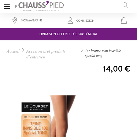
NOS MAGASINS
CONNEXION
LIVRAISON OFFERTE DÈS 50€ D'ACHAT
Accueil
Accessoires et produits
1cz bronze teint invisible
special tong
d’entretien
A PARTIR DE :
14,00 €