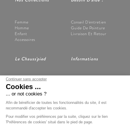
Femme
Conseil D'entretien
Homme
Guide De Pointure
Enfant
Livraison Et Retour
Accessoires
Le Chauss'pied
Informations
Continuer sans accepter
Nos Magasins
CGV
Cookies ...
Notre Histoire
Mentions Légales
Nous Contacter
Données Personnelles
... or not cookies ?
Préférences Cookies
Afin de bénéficier de toutes les fonctionnalités du site, il est
recommandé d'accepter les cookies.
Pour modifier vos préférences par la suite, cliquez sur le lien
'Préférences de cookies' situé dans le pied de page.
Paiement Sécurisé