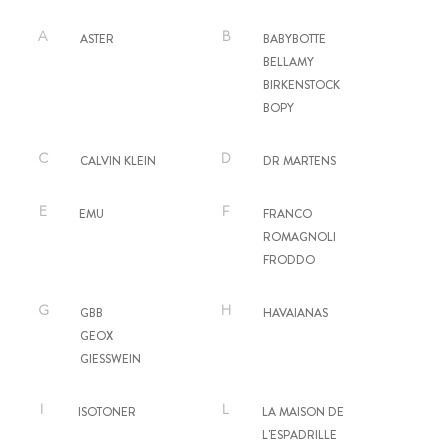
A
B
ASTER
BABYBOTTE
BELLAMY
BIRKENSTOCK
BOPY
C
D
CALVIN KLEIN
DR MARTENS
E
F
EMU
FRANCO
ROMAGNOLI
FRODDO
G
H
GBB
HAVAIANAS
GEOX
GIESSWEIN
I
L
ISOTONER
LA MAISON DE
L'ESPADRILLE