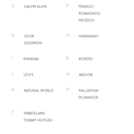
C
F
CALVIN KLEIN
FRANCO
ROMAGNOLI
FRODDO
G
H
GEOX
HAVAIANAS
GIESSWEIN
I
K
IPANEMA
KICKERS
L
M
LEVI'S
MEDUSE
N
P
NATURAL WORLD
PALLADIUM
PLUMAFLEX
T
TIMBERLAND
TOMMY HILFIGER