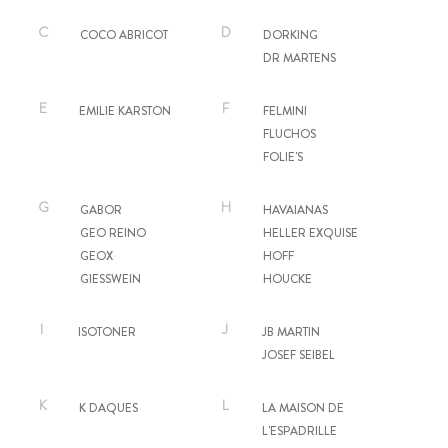
C
D
COCO ABRICOT
DORKING
DR MARTENS
E
F
EMILIE KARSTON
FELMINI
FLUCHOS
FOLIE'S
G
H
GABOR
HAVAIANAS
GEO REINO
HELLER EXQUISE
GEOX
HOFF
GIESSWEIN
HOUCKE
I
J
ISOTONER
JB MARTIN
JOSEF SEIBEL
K
L
K DAQUES
LA MAISON DE
L'ESPADRILLE