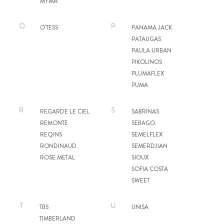
MYMA
O
P
O'TESS
PANAMA JACK
PATAUGAS
PAULA URBAN
PIKOLINOS
PLUMAFLEX
PUMA
R
S
REGARDE LE CIEL
SABRINAS
REMONTE
SEBAGO
REQINS
SEMELFLEX
RONDINAUD
SEMERDJIAN
ROSE METAL
SIOUX
SOFIA COSTA
SWEET
T
U
TBS
UNISA
TIMBERLAND