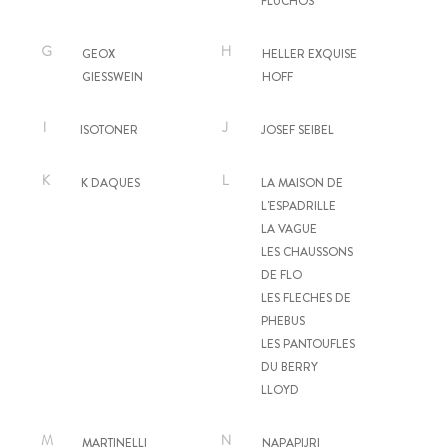
FLUCHOS
G
H
GEOX
HELLER EXQUISE
GIESSWEIN
HOFF
I
J
ISOTONER
JOSEF SEIBEL
K
L
K DAQUES
LA MAISON DE
L'ESPADRILLE
LA VAGUE
LES CHAUSSONS
DE FLO
LES FLECHES DE
PHEBUS
LES PANTOUFLES
DU BERRY
LLOYD
M
N
MARTINELLI
NAPAPIJRI