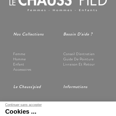
Nos Collections
Besoin D'aide ?
Femme
Conseil D'entretien
Homme
Guide De Pointure
Enfant
Livraison Et Retour
Accessoires
Le Chauss'pied
Informations
Continuer sans accepter
Nos Magasins
CGV
Cookies ...
Notre Histoire
Mentions Légales