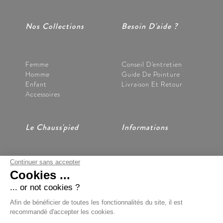
Nos Collections
Besoin D'aide ?
Femme
Conseil D'entretien
Homme
Guide De Pointure
Enfant
Livraison Et Retour
Accessoires
Le Chauss'pied
Informations
Continuer sans accepter
Nos Magasins
CGV
Cookies ...
Notre Histoire
Mentions Légales
Nous Contacter
Données Personnelles
... or not cookies ?
Préférences Cookies
Afin de bénéficier de toutes les fonctionnalités du site, il est
recommandé d'accepter les cookies.