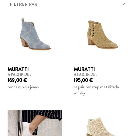
FILTRER PAR
Effacer tous les filtres
Filtre actif = muratti
SÉLÉCTIONS
TYPE
MURATTI
MURATTI
SEMELLES
A PARTIR DE :
A PARTIR DE :
169,00 €
195,00 €
renda nuvola jeans
reguia renatop metalizado
POINTURE
whisky
MARQUE
muratti
COULEUR