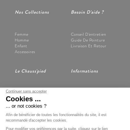
Nos Collections
Besoin D'aide ?
Femme
Conseil D'entretien
Homme
Guide De Pointure
Enfant
Livraison Et Retour
Accessoires
Le Chauss'pied
Informations
Continuer sans accepter
Nos Magasins
CGV
Cookies ...
Notre Histoire
Mentions Légales
Nous Contacter
Données Personnelles
... or not cookies ?
Préférences Cookies
Afin de bénéficier de toutes les fonctionnalités du site, il est
recommandé d'accepter les cookies.
Pour modifier vos préférences par la suite, cliquez sur le lien