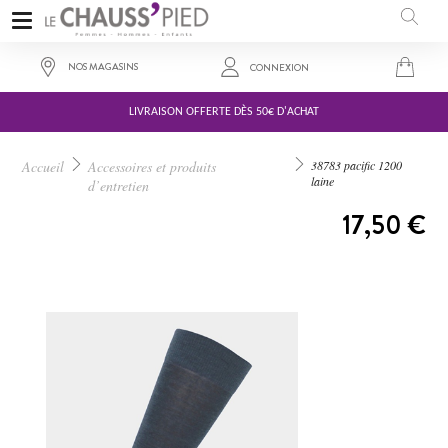
NOS MAGASINS
CONNEXION
LIVRAISON OFFERTE DÈS 50€ D'ACHAT
Accueil
Accessoires et produits
38783 pacific 1200
laine
d’entretien
A PARTIR DE :
17,50 €