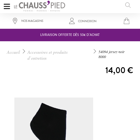
NOS MAGASINS
CONNEXION
LIVRAISON OFFERTE DÈS 50€ D'ACHAT
Accueil
Accessoires et produits
54094 jersey noir
8000
d’entretien
A PARTIR DE :
14,00 €