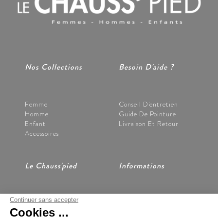
Nos Collections
Besoin D'aide ?
Femme
Conseil D'entretien
Homme
Guide De Pointure
Enfant
Livraison Et Retour
Accessoires
Le Chauss'pied
Informations
Continuer sans accepter
Nos Magasins
CGV
Cookies ...
Notre Histoire
Mentions Légales