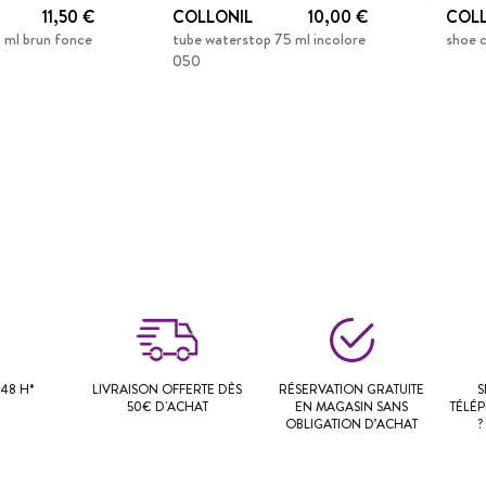
11,50 €
COLLONIL
10,00 €
COL
 ml brun fonce
tube waterstop 75 ml incolore
shoe 
050
48 H*
LIVRAISON OFFERTE DÈS
RÉSERVATION GRATUITE
S
50€ D'ACHAT
EN MAGASIN SANS
TÉLÉ
OBLIGATION D’ACHAT
?