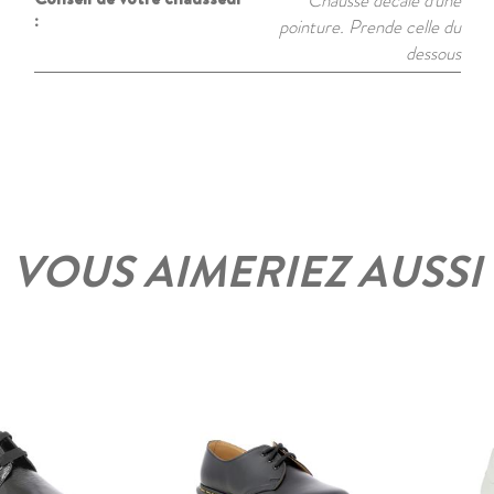
Chausse décalé d'une
:
pointure. Prende celle du
dessous
VOUS AIMERIEZ AUSSI