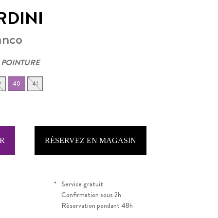
RDINI
anco
 POINTURE
9
40
41
RÉSERVEZ EN MAGASIN
*
Service gratuit
Confirmation sous 2h
Réservation pendant 48h