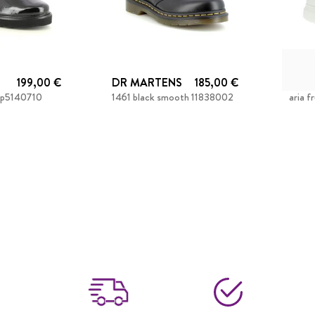
199,00 €
DR MARTENS
185,00 €
MEP
ir p5140710
1461 black smooth 11838002
aria f