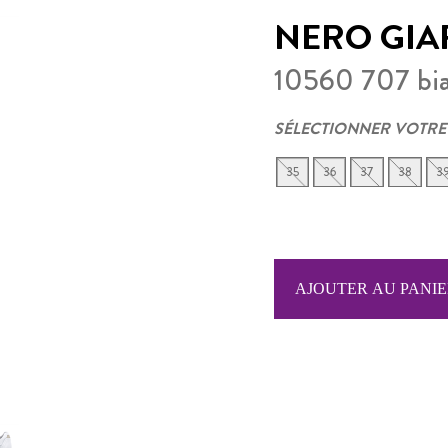
NERO GIA
10560 707 bi
SÉLECTIONNER VOTRE
35
36
37
38
3