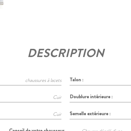
DESCRIPTION
Talon :
chaussures à lacets
Doublure intérieure :
Cuir
Semelle extérieure :
Cuir
Conseil de votre chausseur