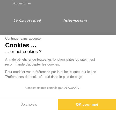
Accessoires
Le Chauss'pied
Informations
Continuer sans accepter
Nos Magasins
CGV
Cookies ...
Notre Histoire
Mentions Légales
Nous Contacter
Données Personnelles
... or not cookies ?
Préférences Cookies
Afin de bénéficier de toutes les fonctionnalités du site, il est
recommandé d'accepter les cookies.
Pour modifier vos préférences par la suite, cliquez sur le lien
'Préférences de cookies' situé dans le pied de page.
Paiement Sécurisé
Consentements certifiés par
BOONDOOA
Je choisis
OK pour moi
Axeptio consent
Plateforme de Gestion du Consentement : Personnalisez vos Options