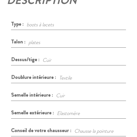
DESCRIPTION
Type :
boots à lacets
Talon :
plates
Dessus/tige :
Cuir
Doublure intérieure :
Textile
Semelle intérieure :
Cuir
Semelle extérieure :
Elastomère
Conseil de votre chausseur :
Chausse la pointure