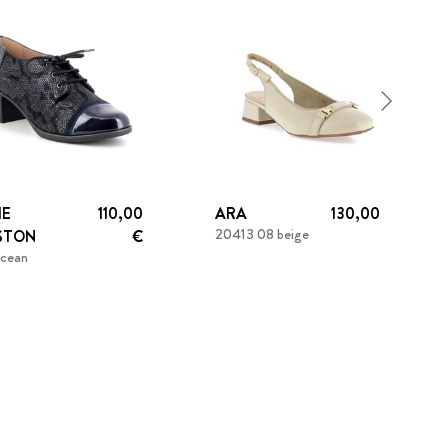
IE
110,00
ARA
130,00 €
20413 08 beige
STON
€
ocean