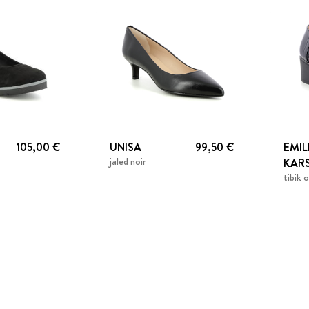
105,00 €
UNISA
99,50 €
EMIL
jaled noir
KAR
tibik 