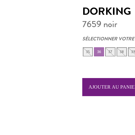
DORKING
7659 noir
SÉLECTIONNER VOTRE
35
36
37
38
3