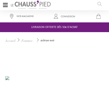
NOS MAGASINS
CONNEXION
LIVRAISON OFFERTE DÈS 50€ D'ACHAT
109,00 €
Accueil
Femmes
aybrun noir