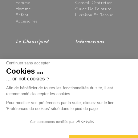
Femme
Conseil D'entretien
Homme
Guide De Pointure
Enfant
Livraison Et Retour
Accessoires
Le Chauss'pied
Informations
Continuer sans accepter
Nos Magasins
CGV
Cookies ...
Notre Histoire
Mentions Légales
Nous Contacter
Données Personnelles
... or not cookies ?
Préférences Cookies
Afin de bénéficier de toutes les fonctionnalités du site, il est
recommandé d'accepter les cookies.
Pour modifier vos préférences par la suite, cliquez sur le lien
'Préférences de cookies' situé dans le pied de page.
Paiement Sécurisé
Consentements certifiés par
BOONDOOA