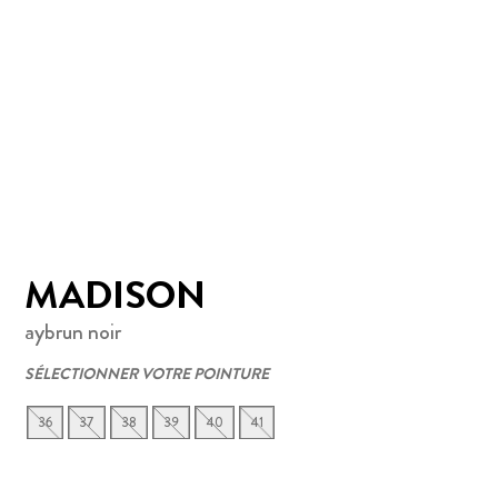
MADISON
aybrun noir
SÉLECTIONNER VOTRE POINTURE
36
37
38
39
40
41