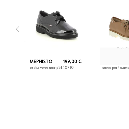
189,0
MEPHISTO
199,00 €
MEPHISTO
orelia verni noir p5140710
sonie perf cam