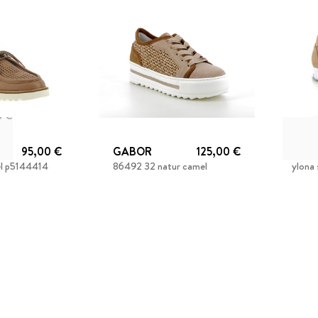
0 €
95,00 €
GABOR
125,00 €
MEP
el p5144414
86492 32 natur camel
ylona