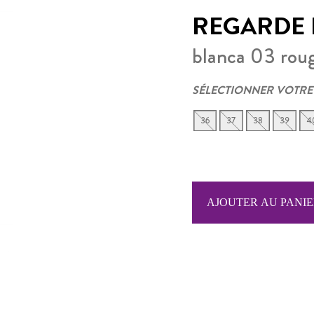
REGARDE L
blanca 03 rou
SÉLECTIONNER VOTRE
36
37
38
39
4