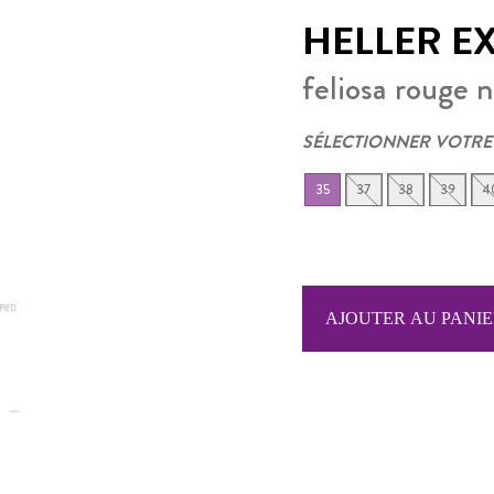
HELLER E
feliosa rouge n
SÉLECTIONNER VOTRE
35
37
38
39
4