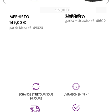
139,00 €
99,00 €
MEPHISTO
MEPHISTO
getha multicolor p5141609
149,00 €
pattie blanc p5149323
ÉCHANGE ET RETOUR SOUS
LIVRAISON EN 48 H*
30 JOURS