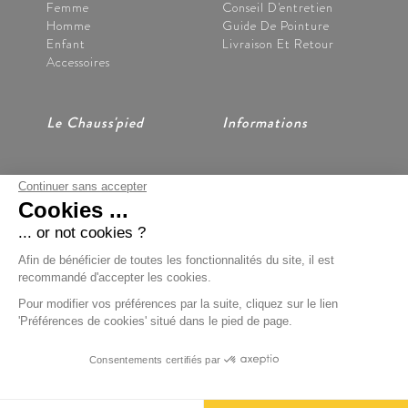
Femme
Conseil D'entretien
Homme
Guide De Pointure
Enfant
Livraison Et Retour
Accessoires
Le Chauss'pied
Informations
Continuer sans accepter
Nos Magasins
CGV
Cookies ...
Notre Histoire
Mentions Légales
Nous Contacter
Données Personnelles
... or not cookies ?
Préférences Cookies
Afin de bénéficier de toutes les fonctionnalités du site, il est
recommandé d'accepter les cookies.
Pour modifier vos préférences par la suite, cliquez sur le lien
'Préférences de cookies' situé dans le pied de page.
Paiement Sécurisé
Consentements certifiés par
BOONDOOA