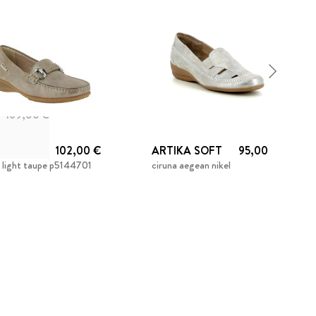
169,00 €
HISTO
102,00 €
ARTIKA SOFT
95,00 €
a light taupe p5144701
ciruna aegean nikel