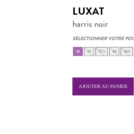
LUXAT
harris noir
SÉLECTIONNER VOTRE PO
36
37
37.5
38
38.5