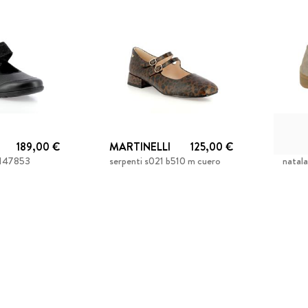
189,00 €
MARTINELLI
125,00 €
MEP
p5147853
serpenti s021 b510 m cuero
natal