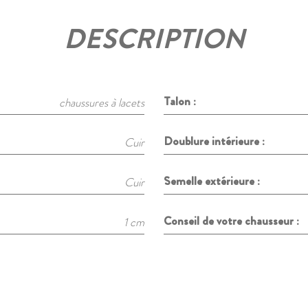
DESCRIPTION
Talon :
chaussures à lacets
Doublure intérieure :
Cuir
Semelle extérieure :
Cuir
Conseil de votre chausseur :
1 cm