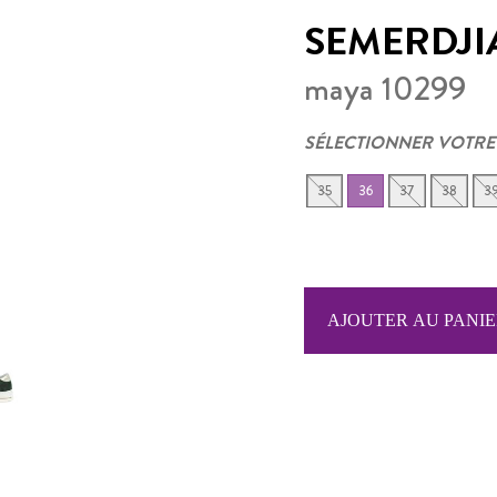
SEMERDJI
maya 10299
SÉLECTIONNER VOTRE
35
36
37
38
3