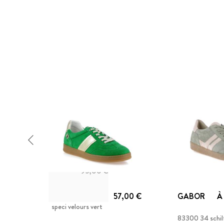
95,00 €
GEO REINO
57,00 €
GABOR
À
speci velours vert
83300 34 schil