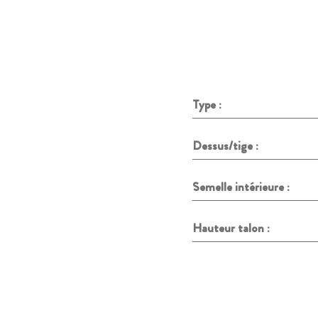
Type :
Dessus/tige :
Semelle intérieure :
Hauteur talon :