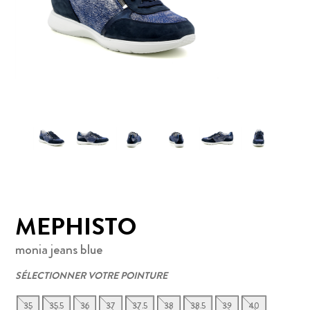
MEPHISTO
monia jeans blue
SÉLECTIONNER VOTRE POINTURE
35
35.5
36
37
37.5
38
38.5
39
40