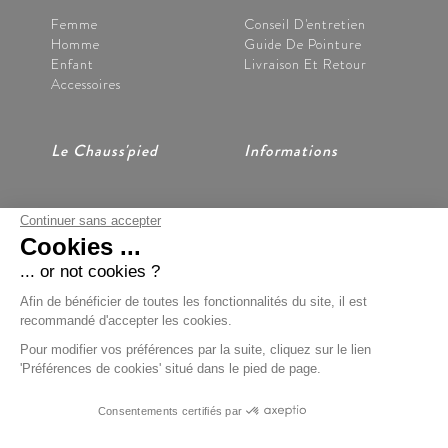
Femme
Conseil D'entretien
Homme
Guide De Pointure
Enfant
Livraison Et Retour
Accessoires
Le Chauss'pied
Informations
Continuer sans accepter
Nos Magasins
CGV
Cookies ...
Notre Histoire
Mentions Légales
Nous Contacter
Données Personnelles
... or not cookies ?
Préférences Cookies
Afin de bénéficier de toutes les fonctionnalités du site, il est
recommandé d'accepter les cookies.
Pour modifier vos préférences par la suite, cliquez sur le lien
'Préférences de cookies' situé dans le pied de page.
Paiement Sécurisé
Consentements certifiés par