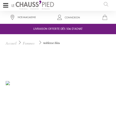
NOS MAGASINS
CONNEXION
LIVRAISON OFFERTE DÈS 50€ D'ACHAT
63,00 €
Accueil
Femmes
noblesse bleu