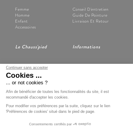
Femme
Conseil D'entretien
Homme
Guide De Pointure
Enfant
Livraison Et Retour
Accessoires
Le Chauss'pied
Informations
Continuer sans accepter
Nos Magasins
CGV
Cookies ...
Notre Histoire
Mentions Légales
Nous Contacter
Données Personnelles
... or not cookies ?
Préférences Cookies
Afin de bénéficier de toutes les fonctionnalités du site, il est
recommandé d'accepter les cookies.
Pour modifier vos préférences par la suite, cliquez sur le lien
'Préférences de cookies' situé dans le pied de page.
Paiement Sécurisé
Consentements certifiés par