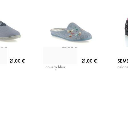
00 €
35,00 €
21,00 €
LA VAGUE
21,00 €
SEM
cousty bleu
calone