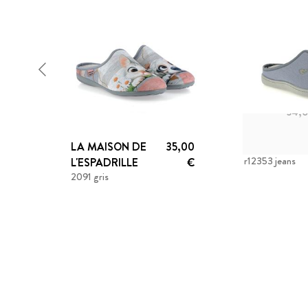
34,
LA MAISON DE
35,00
PLUMAFLEX
r12353 jeans
L'ESPADRILLE
€
2091 gris