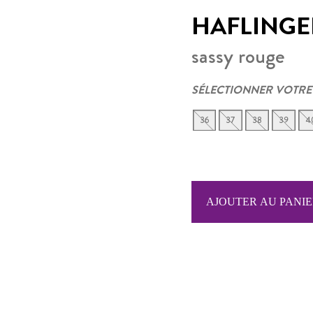
HAFLINGE
sassy rouge
SÉLECTIONNER VOTRE
36
37
38
39
4