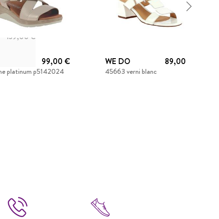
139,00 €
HISTO
99,00 €
WE DO
89,00 €
ine platinum p5142024
45663 verni blanc