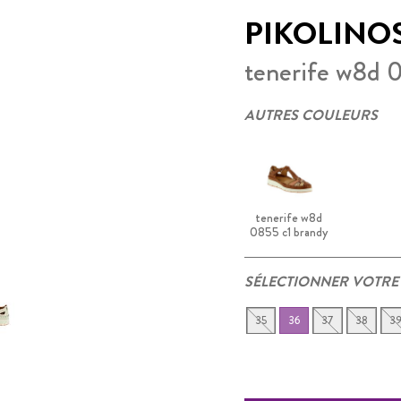
PIKOLINO
tenerife w8d 
AUTRES COULEURS
tenerife w8d
0855 c1 brandy
SÉLECTIONNER VOTRE
35
36
37
38
3