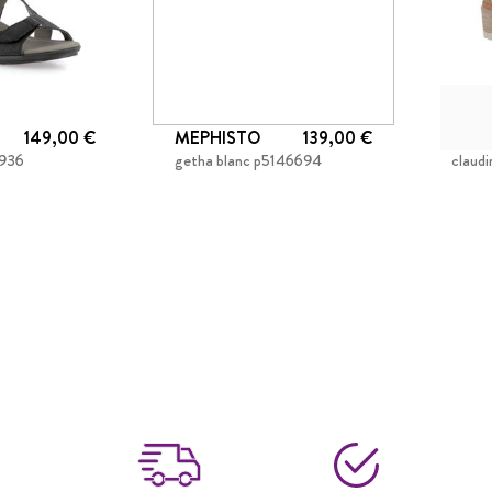
149,00 €
MEPHISTO
139,00 €
MEP
1936
getha blanc p5146694
claud