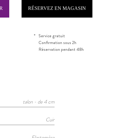
RÉSERVEZ EN MAGASIN
*
Service gratuit
Confirmation sous 2h
Réservation pendant 48h
talon - de 4 cm
Cuir
Elastomère