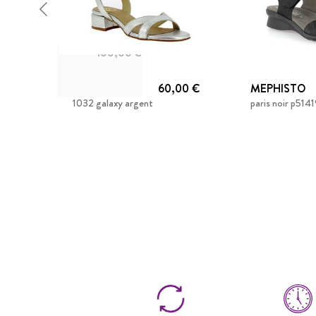
100,00 €
FOLIE'S
60,00 €
MEPHISTO
1032 galaxy argent
paris noir p514