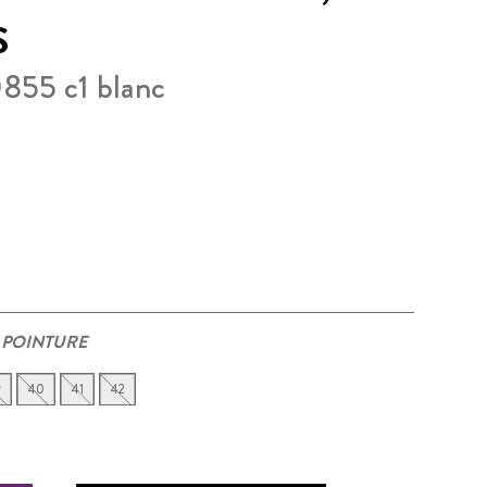
S
0855 c1 blanc
 POINTURE
9
40
41
42