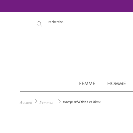
FEMME
HOMME
Accueil
Femmes
tenerife w8d 0855 c1 blanc