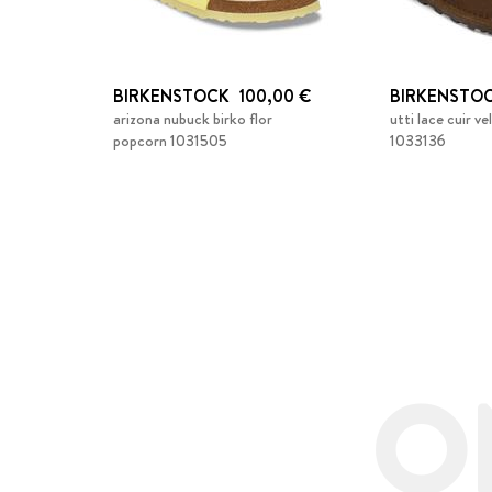
BIRKENSTOCK
100,00 €
BIRKENSTO
arizona nubuck birko flor
utti lace cuir v
popcorn 1031505
1033136
O