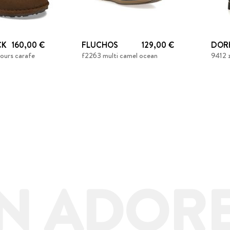
CK
160,00 €
FLUCHOS
129,00 €
DOR
elours carafe
f2263 multi camel ocean
9412 
N ADORE 