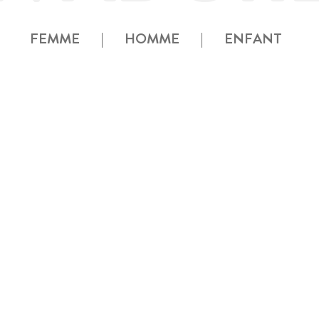
FEMME
|
HOMME
|
ENFANT
GABOR
130,00 €
4011 01 001 noir
109,00 €