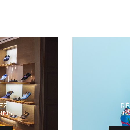
EZ
RÉ
INS
E