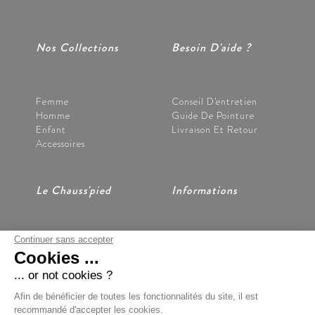
Nos Collections
Besoin D'aide ?
Femme
Conseil D'entretien
Homme
Guide De Pointure
Enfant
Livraison Et Retour
Accessoires
Le Chauss'pied
Informations
Continuer sans accepter
Nos Magasins
CGV
Cookies ...
Notre Histoire
Mentions Légales
Nous Contacter
Données Personnelles
... or not cookies ?
Préférences Cookies
Afin de bénéficier de toutes les fonctionnalités du site, il est
recommandé d'accepter les cookies.