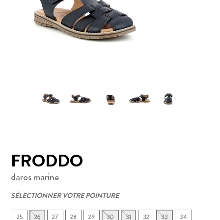
FRODDO
daros marine
SÉLECTIONNER VOTRE POINTURE
25
26
27
28
29
30
31
32
33
34