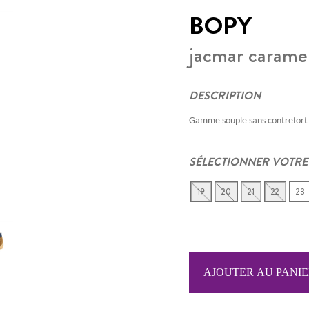
BOPY
jacmar carame
DESCRIPTION
Gamme souple sans contrefort
SÉLECTIONNER VOTRE
19
20
21
22
23