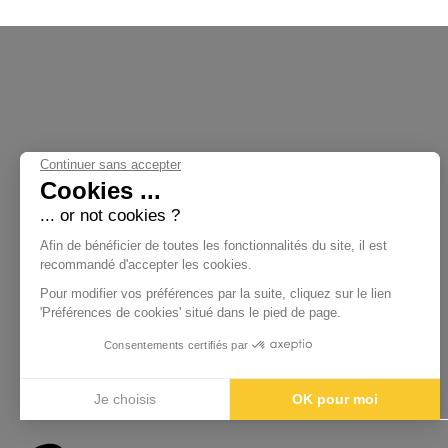
Continuer sans accepter
Cookies ...
... or not cookies ?
Nos Collections
Afin de bénéficier de toutes les fonctionnalités du site, il est
recommandé d'accepter les cookies.
Pour modifier vos préférences par la suite, cliquez sur le lien
'Préférences de cookies' situé dans le pied de page.
Femme
Homme
Consentements certifiés par
Enfant
Accessoires
Je choisis
OK pour moi
Axeptio consent
Plateforme de Gestion du Consentement : Personnalisez vos Options