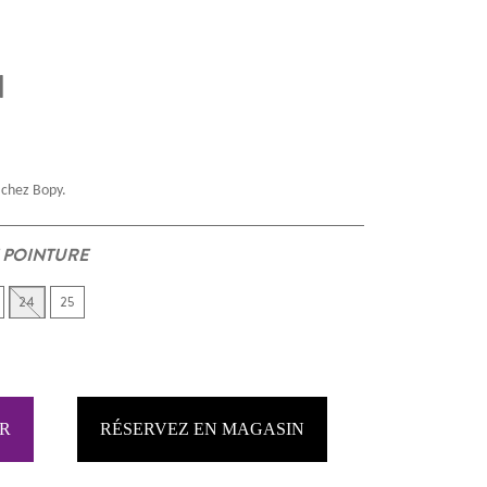
l
 chez Bopy.
 POINTURE
24
25
RÉSERVEZ EN MAGASIN