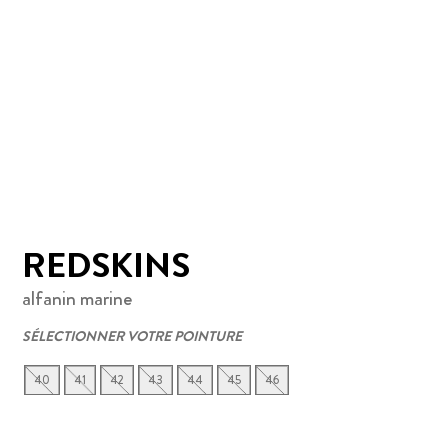
REDSKINS
alfanin marine
SÉLECTIONNER VOTRE POINTURE
40
41
42
43
44
45
46