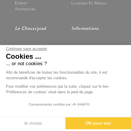
Enfant
Livraison Et Retour
Accessoires
Le Chauss'pied
Informations
Continuer sans accepter
Nos Magasins
CGV
Cookies ...
Notre Histoire
Mentions Légales
Nous Contacter
Données Personnelles
... or not cookies ?
Préférences Cookies
Afin de bénéficier de toutes les fonctionnalités du site, il est
recommandé d'accepter les cookies.
Pour modifier vos préférences par la suite, cliquez sur le lien
'Préférences de cookies' situé dans le pied de page.
Paiement Sécurisé
Consentements certifiés par
BOONDOOA
Je choisis
OK pour moi