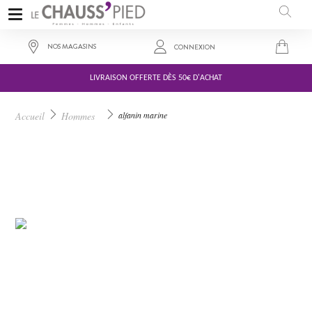
NOS MAGASINS
CONNEXION
LIVRAISON OFFERTE DÈS 50€ D'ACHAT
99,50 €
Accueil
Hommes
alfanin marine