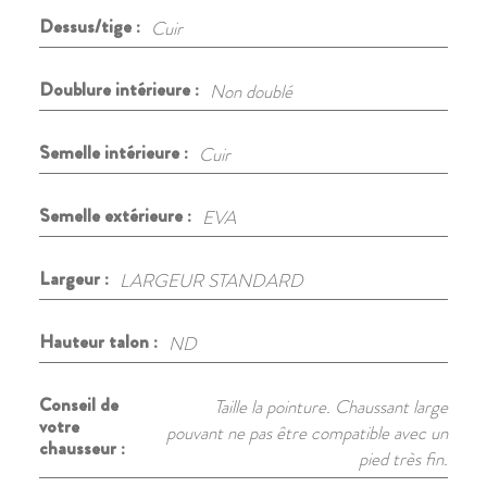
Dessus/tige :
Cuir
Doublure intérieure :
Non doublé
Semelle intérieure :
Cuir
Semelle extérieure :
EVA
Largeur :
LARGEUR STANDARD
Hauteur talon :
ND
Conseil de
Taille la pointure. Chaussant large
votre
pouvant ne pas être compatible avec un
chausseur :
pied très fin.