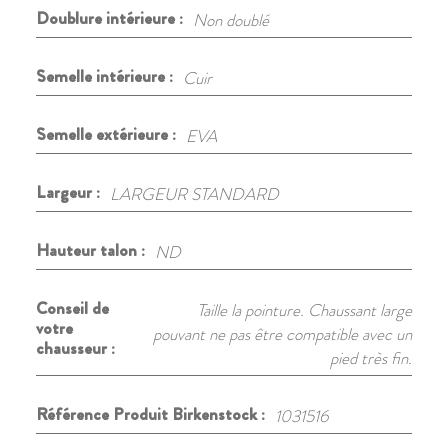
Doublure intérieure :
Non doublé
Semelle intérieure :
Cuir
Semelle extérieure :
EVA
Largeur :
LARGEUR STANDARD
Hauteur talon :
ND
Conseil de
Taille la pointure. Chaussant large
votre
pouvant ne pas être compatible avec un
chausseur :
pied très fin.
Référence Produit Birkenstock :
1031516