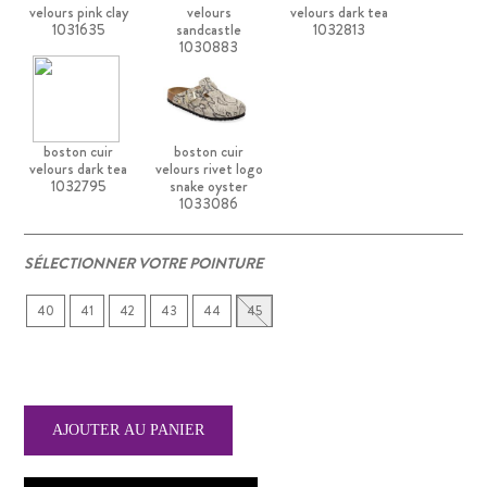
velours pink clay
velours
velours dark tea
1031635
sandcastle
1032813
1030883
boston cuir
boston cuir
velours dark tea
velours rivet logo
1032795
snake oyster
1033086
SÉLECTIONNER VOTRE POINTURE
40
41
42
43
44
45