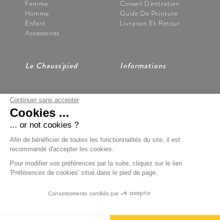
Femme
Conseil D'entretien
Homme
Guide De Pointure
Enfant
Livraison Et Retour
Accessoires
Le Chauss'pied
Informations
Continuer sans accepter
Nos Magasins
CGV
Cookies ...
Notre Histoire
Mentions Légales
Nous Contacter
Données Personnelles
... or not cookies ?
Préférences Cookies
Afin de bénéficier de toutes les fonctionnalités du site, il est
recommandé d'accepter les cookies.
Pour modifier vos préférences par la suite, cliquez sur le lien
'Préférences de cookies' situé dans le pied de page.
Paiement Sécurisé
Consentements certifiés par
BOONDOOA