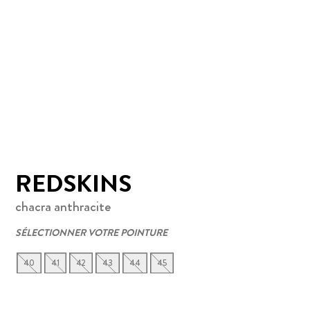
REDSKINS
chacra anthracite
SÉLECTIONNER VOTRE POINTURE
40
41
42
43
44
45