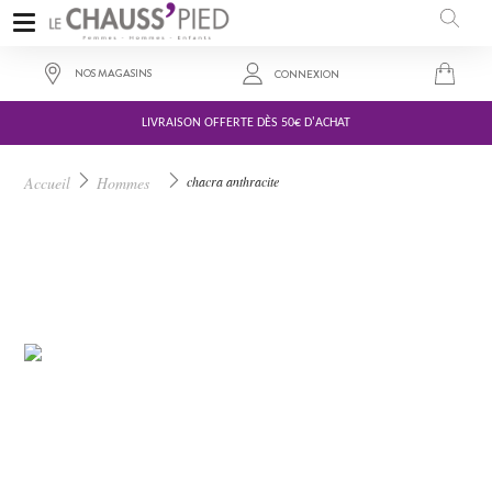
NOS MAGASINS
CONNEXION
LIVRAISON OFFERTE DÈS 50€ D'ACHAT
100,00 €
Accueil
Hommes
chacra anthracite