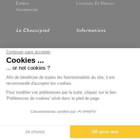
Enfant
Livraison Et Retour
Accessoires
Le Chauss'pied
Informations
Continuer sans accepter
Nos Magasins
CGV
Cookies ...
Notre Histoire
Mentions Légales
Nous Contacter
Données Personnelles
... or not cookies ?
Préférences Cookies
Afin de bénéficier de toutes les fonctionnalités du site, il est
recommandé d'accepter les cookies.
Pour modifier vos préférences par la suite, cliquez sur le lien
'Préférences de cookies' situé dans le pied de page.
Paiement Sécurisé
Consentements certifiés par
BOONDOOA
Je choisis
OK pour moi