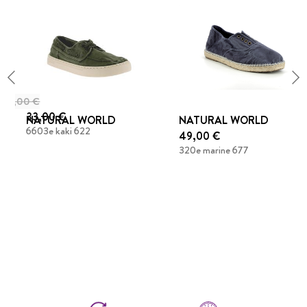
55,00 €
33,00 €
NATURAL WORLD
NATURAL WORLD
6603e kaki 622
49,00 €
320e marine 677