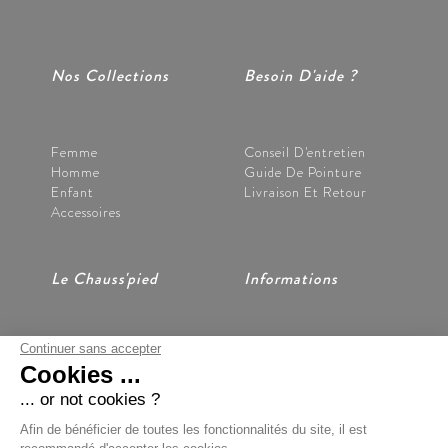
Nos Collections
Besoin D'aide ?
Femme
Conseil D'entretien
Homme
Guide De Pointure
Enfant
Livraison Et Retour
Accessoires
Le Chauss'pied
Informations
Continuer sans accepter
Nos Magasins
CGV
Cookies ...
Notre Histoire
Mentions Légales
Nous Contacter
Données Personnelles
... or not cookies ?
Préférences Cookies
Afin de bénéficier de toutes les fonctionnalités du site, il est