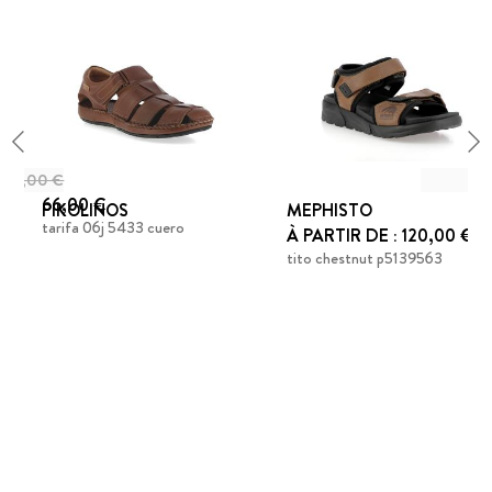
110,00 €
66,00 €
PIKOLINOS
MEPHISTO
tarifa 06j 5433 cuero
À PARTIR DE : 120,00 €
tito chestnut p5139563