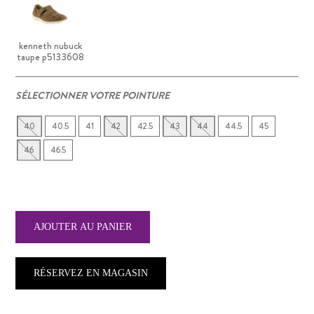
kenneth nubuck
taupe p5133608
SÉLECTIONNER VOTRE POINTURE
40
40.5
41
42
42.5
43
44
44.5
45
46
46.5
RÉSERVEZ EN MAGASIN