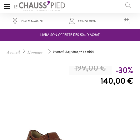
NOS MAGASINS
CONNEXION
LIVRAISON OFFERTE DÈS 50€ D'ACHAT
Accueil
Hommes
kenneth hazelnut p5133608
A PARTIR DE :
199,00 €
-30%
140,00 €