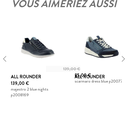
VOUS AIMERIEZ AUSSI
139,00 €
85,00 €
ALL ROUNDER
ALL ROUNDER
scarmaro dress blue p2007781
139,00 €
majestro 2 blue nights
p2008169