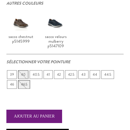
AUTRES COULEURS
sacco chestnut
sacco velours
p5145999
mulberry
p5147109
SÉLECTIONNER VOTRE POINTURE
39
40
40.5
41
42
42.5
43
44
44.5
46
46.5