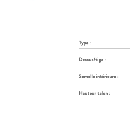
Type :
Dessus/tige :
Semelle intérieure :
Hauteur talon :