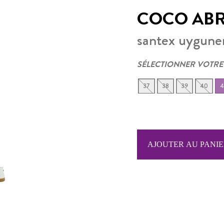
COCO ABR
santex uygune
SÉLECTIONNER VOTRE
37
38
39
40
4