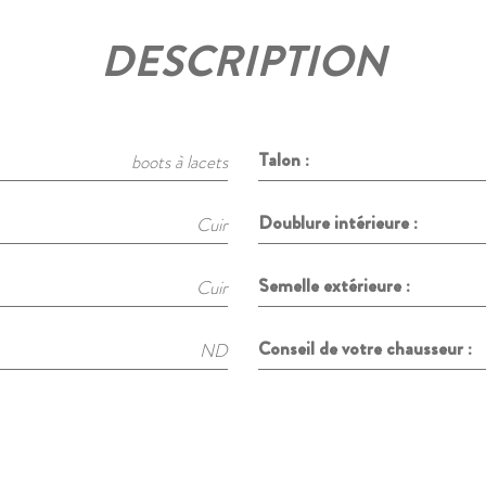
DESCRIPTION
Talon :
boots à lacets
Doublure intérieure :
Cuir
Semelle extérieure :
Cuir
Conseil de votre chausseur :
ND