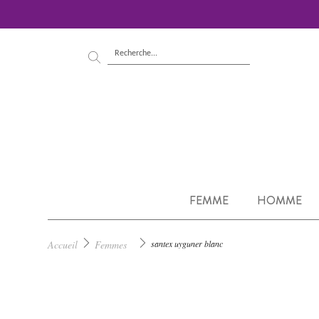
FEMME
HOMME
Accueil
Femmes
santex uyguner blanc