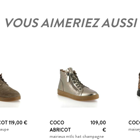
VOUS AIMERIEZ AUSSI
COT
119,00 €
COCO
109,00
COC
taupe
maise
ABRICOT
€
mairieux mtlc hat champagne