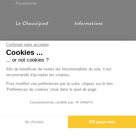
Accessoires
Le Chauss'pied
Informations
Continuer sans accepter
Nos Magasins
CGV
Cookies ...
Notre Histoire
Mentions Légales
Nous Contacter
Données Personnelles
... or not cookies ?
Préférences Cookies
Afin de bénéficier de toutes les fonctionnalités du site, il est
recommandé d'accepter les cookies.
Pour modifier vos préférences par la suite, cliquez sur le lien
'Préférences de cookies' situé dans le pied de page.
Paiement Sécurisé
Consentements certifiés par
BOONDOOA
Je choisis
OK pour moi
Axeptio consent
Plateforme de Gestion du Consentement : Personnalisez vos Options